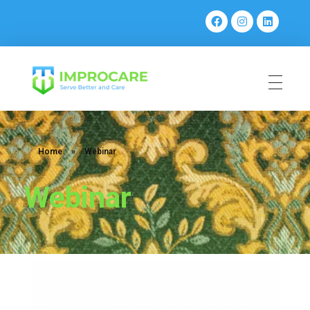
PT Mahaka Improcare Indonesia
Serve Better and Care
Home
»
Webinar
Webinar