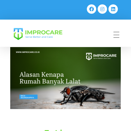
PT Mahaka Improcare Indonesia
Serve Better and Care