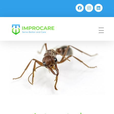
PT Mahaka Improcare Indonesia
Serve Better and Care