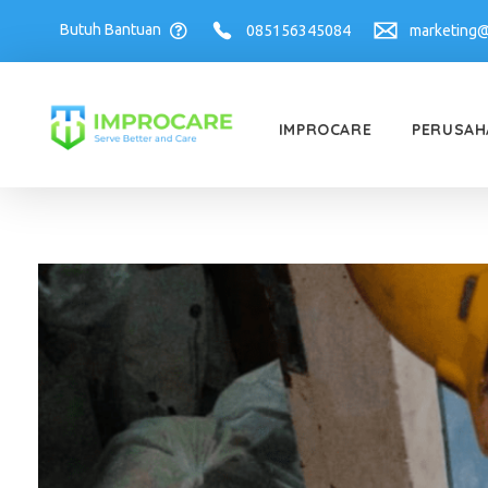
Butuh Bantuan
085156345084
marketing@
IMPROCARE
PERUSAH
PT Mahaka Improcare Indonesia
Serve Better and Care