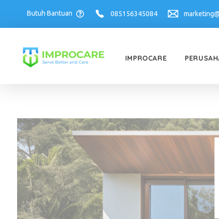
Butuh Bantuan
085156345084
marketing@
IMPROCARE
PERUSAH
PT Mahaka Improcare Indonesia
Serve Better and Care