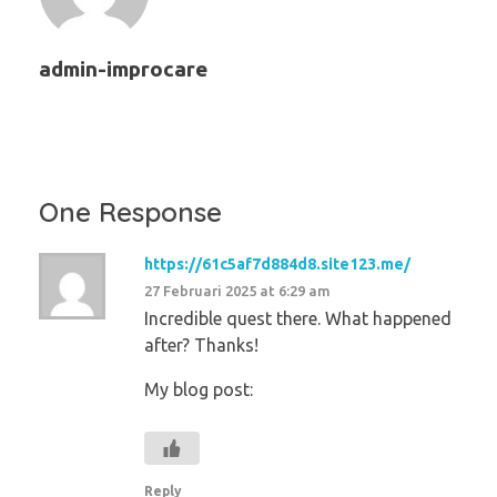
admin-improcare
One Response
https://61c5af7d884d8.site123.me/
27 Februari 2025 at 6:29 am
Incredible quest there. What happened
after? Thanks!
My blog post:
Reply