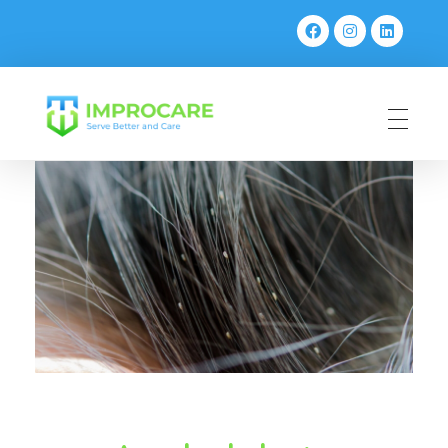
PT Mahaka Improcare Indonesia
Serve Better and Care