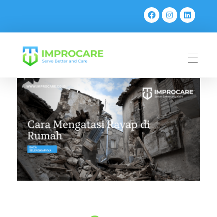
PT Mahaka Improcare Indonesia
Serve Better and Care