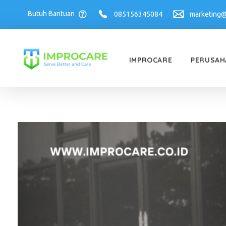
Butuh Bantuan
085156345084
marketing@
IMPROCARE
PERUSAH
PT Mahaka Improcare Indonesia
Serve Better and Care