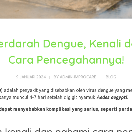
rdarah Dengue, Kenali d
Cara Pencegahannya!
9 JANUARI 2024
BY
ADMIN-IMPROCARE
BLOG
D
) adalah penyakit yang disebabkan oleh virus dengue yang me
asanya muncul 4-7 hari setelah digigit nyamuk
Aedes aegypti
.
dapat menyebabkan komplikasi yang serius, seperti perdar
h kenali dan pahami cara p