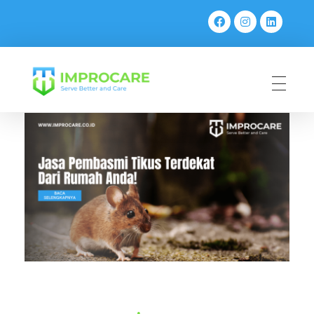
PT Mahaka Improcare Indonesia
Serve Better and Care