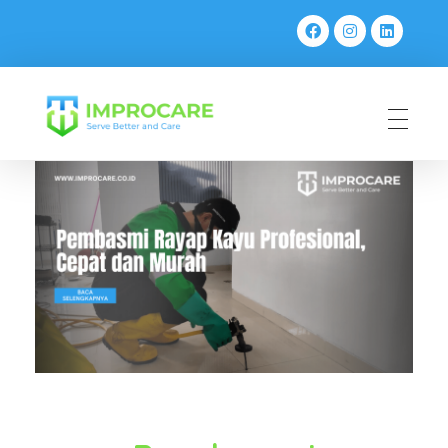
PT Mahaka Improcare Indonesia
Serve Better and Care