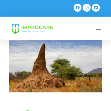
PT Mahaka Improcare Indonesia
Serve Better and Care