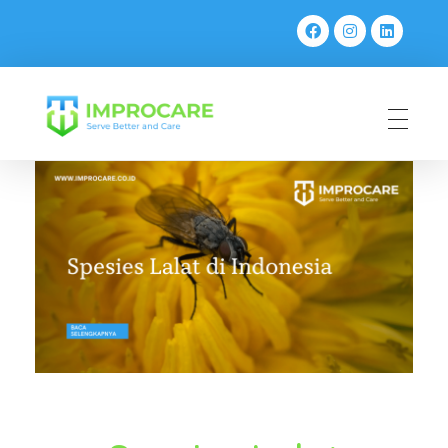
PT Mahaka Improcare Indonesia
Serve Better and Care