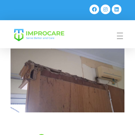
PT Mahaka Improcare Indonesia
Serve Better and Care