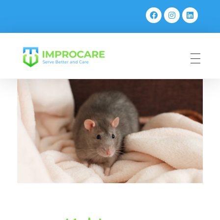
PT Mahaka Improcare Indonesia
Serve Better and Care