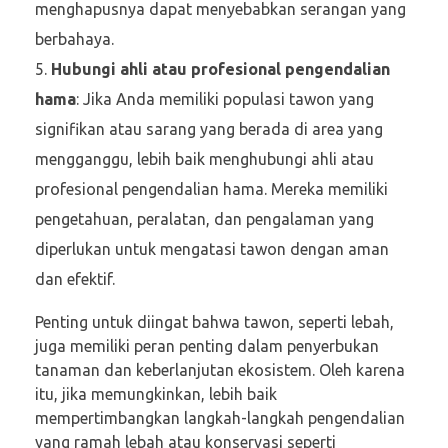
menghapusnya dapat menyebabkan serangan yang
berbahaya.
Hubungi ahli atau profesional pengendalian
hama
: Jika Anda memiliki populasi tawon yang
signifikan atau sarang yang berada di area yang
mengganggu, lebih baik menghubungi ahli atau
profesional pengendalian hama. Mereka memiliki
pengetahuan, peralatan, dan pengalaman yang
diperlukan untuk mengatasi tawon dengan aman
dan efektif.
Penting untuk diingat bahwa tawon, seperti lebah,
juga memiliki peran penting dalam penyerbukan
tanaman dan keberlanjutan ekosistem. Oleh karena
itu, jika memungkinkan, lebih baik
mempertimbangkan langkah-langkah pengendalian
yang ramah lebah atau konservasi seperti