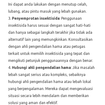
Ini dapat anda lakukan dengan menutup celah,
lubang, atau pintu masuk yang lebah gunakan.
Penyemprotan insektisida
: Penggunaan
insektisida harus sesuai dengan sangat hati-hati
dan hanya sebagai langkah terakhir jika tidak ada
alternatif lain yang memungkinkan. Konsultasikan
dengan ahli pengendalian hama atau petugas
terkait untuk memilih insektisida yang tepat dan
mengikuti petunjuk penggunaannya dengan benar.
Hubungi ahli pengendalian hama
: Jika masalah
lebah sangat serius atau kompleks, sebaiknya
hubungi ahli pengendalian hama atau lebah lokal
yang berpengalaman. Mereka dapat mengevaluasi
situasi secara lebih mendalam dan memberikan
solusi yang aman dan efektif.