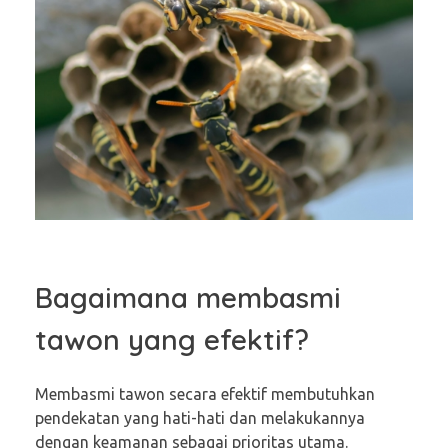
Bagaimana membasmi
tawon yang efektif?
Membasmi tawon secara efektif membutuhkan
pendekatan yang hati-hati dan melakukannya
dengan keamanan sebagai prioritas utama.