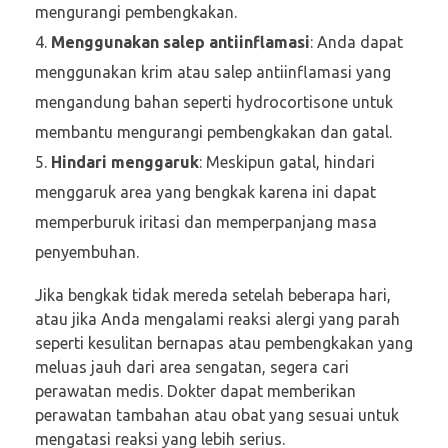
mengurangi pembengkakan.
Menggunakan salep antiinflamasi
: Anda dapat
menggunakan krim atau salep antiinflamasi yang
mengandung bahan seperti hydrocortisone untuk
membantu mengurangi pembengkakan dan gatal.
Hindari menggaruk
: Meskipun gatal, hindari
menggaruk area yang bengkak karena ini dapat
memperburuk iritasi dan memperpanjang masa
penyembuhan.
Jika bengkak tidak mereda setelah beberapa hari,
atau jika Anda mengalami reaksi alergi yang parah
seperti kesulitan bernapas atau pembengkakan yang
meluas jauh dari area sengatan, segera cari
perawatan medis. Dokter dapat memberikan
perawatan tambahan atau obat yang sesuai untuk
mengatasi reaksi yang lebih serius.