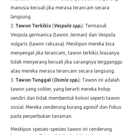
manusia kecuali jika merasa terancam secara
langsung.
Tawon Terkikis
(
Vespula spp.
): Termasuk
Vespula germanica (tawon Jerman) dan Vespula
vulgaris (tawon raksasa). Meskipun mereka bisa
menyengat jika terancam, tawon terkikis biasanya
tidak menyerang kecuali jika sarangnya tergganggu
atau mereka merasa terancam secara langsung.
Tawon Tunggal
(
Osmia spp.
): Tawon ini adalah
tawon yang soliter, yang berarti mereka hidup
sendiri dan tidak membentuk koloni seperti tawon
sosial. Mereka cenderung kurang agresif dan fokus
pada penyerbukan tanaman.
Meskipun spesies-spesies tawon ini cenderung