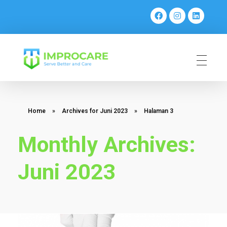
PT Mahaka Improcare Indonesia
Serve Better and Care
Home
»
Archives for Juni 2023
»
Halaman 3
Monthly Archives:
Juni 2023