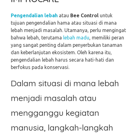
Pengendalian lebah
atau
Bee Control
untuk
tujuan pengendalian hama atau situasi di mana
lebah menjadi masalah. Utamanya, perlu mengingat
bahwa lebah, terutama
lebah madu
, memiliki peran
yang sangat penting dalam penyerbukan tanaman
dan keberlanjutan ekosistem. Oleh karena itu,
pengendalian lebah harus secara hati-hati dan
berfokus pada konservasi.
Dalam situasi di mana lebah
menjadi masalah atau
mengganggu kegiatan
manusia, langkah-langkah