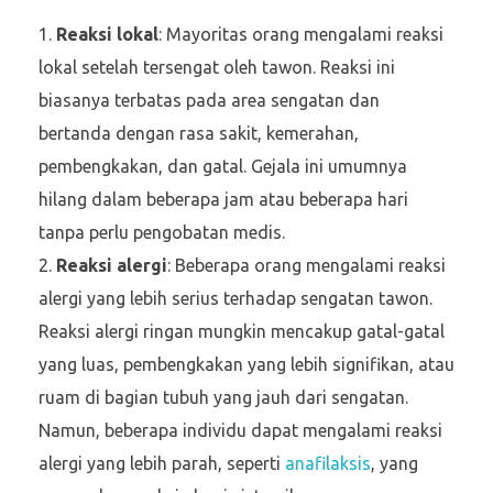
Reaksi lokal
: Mayoritas orang mengalami reaksi
lokal setelah tersengat oleh tawon. Reaksi ini
biasanya terbatas pada area sengatan dan
bertanda dengan rasa sakit, kemerahan,
pembengkakan, dan gatal. Gejala ini umumnya
hilang dalam beberapa jam atau beberapa hari
tanpa perlu pengobatan medis.
Reaksi alergi
: Beberapa orang mengalami reaksi
alergi yang lebih serius terhadap sengatan tawon.
Reaksi alergi ringan mungkin mencakup gatal-gatal
yang luas, pembengkakan yang lebih signifikan, atau
ruam di bagian tubuh yang jauh dari sengatan.
Namun, beberapa individu dapat mengalami reaksi
alergi yang lebih parah, seperti
anafilaksis
, yang