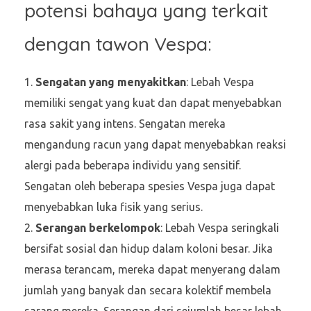
potensi bahaya yang terkait
dengan tawon Vespa:
Sengatan yang menyakitkan
: Lebah Vespa
memiliki sengat yang kuat dan dapat menyebabkan
rasa sakit yang intens. Sengatan mereka
mengandung racun yang dapat menyebabkan reaksi
alergi pada beberapa individu yang sensitif.
Sengatan oleh beberapa spesies Vespa juga dapat
menyebabkan luka fisik yang serius.
Serangan berkelompok
: Lebah Vespa seringkali
bersifat sosial dan hidup dalam koloni besar. Jika
merasa terancam, mereka dapat menyerang dalam
jumlah yang banyak dan secara kolektif membela