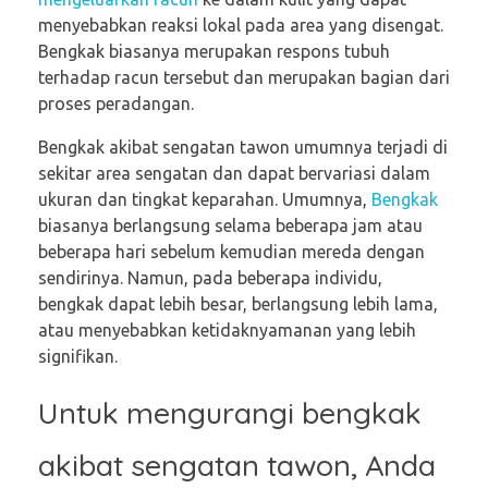
menyebabkan reaksi lokal pada area yang disengat.
Bengkak biasanya merupakan respons tubuh
terhadap racun tersebut dan merupakan bagian dari
proses peradangan.
Bengkak akibat sengatan tawon umumnya terjadi di
sekitar area sengatan dan dapat bervariasi dalam
ukuran dan tingkat keparahan. Umumnya,
Bengkak
biasanya berlangsung selama beberapa jam atau
beberapa hari sebelum kemudian mereda dengan
sendirinya. Namun, pada beberapa individu,
bengkak dapat lebih besar, berlangsung lebih lama,
atau menyebabkan ketidaknyamanan yang lebih
signifikan.
Untuk mengurangi bengkak
akibat sengatan tawon, Anda