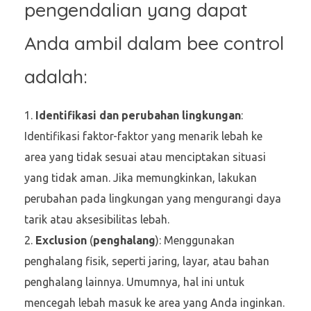
pengendalian yang dapat
Anda ambil dalam bee control
adalah:
Identifikasi dan perubahan lingkungan
:
Identifikasi faktor-faktor yang menarik lebah ke
area yang tidak sesuai atau menciptakan situasi
yang tidak aman. Jika memungkinkan, lakukan
perubahan pada lingkungan yang mengurangi daya
tarik atau aksesibilitas lebah.
Exclusion
(
penghalang
): Menggunakan
penghalang fisik, seperti jaring, layar, atau bahan
penghalang lainnya. Umumnya, hal ini untuk
mencegah lebah masuk ke area yang Anda inginkan.